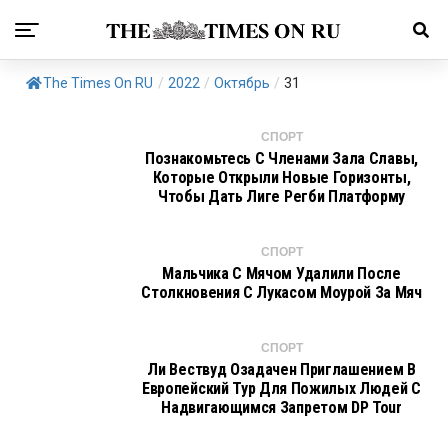
The Times On RU
/
2022
/
Октябрь
/
31
СПОРТ
Познакомьтесь С Членами Зала Славы,
Которые Открыли Новые Горизонты,
Чтобы Дать Лиге Регби Платформу
СПОРТ
Мальчика С Мячом Удалили После
Столкновения С Лукасом Моурой За Мяч
СПОРТ
Ли Вествуд Озадачен Приглашением В
Европейский Тур Для Пожилых Людей С
Надвигающимся Запретом DP Tour