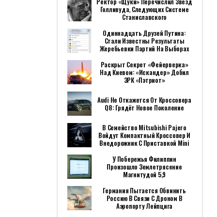
Ректор «Щуки» Перечислил Звезд
Голливуда, Следующих Системе
Станиславского
Одиннадцать Друзей Путина:
Стали Известны Результаты
Жеребьевки Партий На Выборах
Раскрыт Секрет «фейерверка»
Над Киевом: «Искандер» Добил
ЗРК «Пэтриот»
Audi Не Откажется От Кроссовера
Q8: Грядёт Новое Поколение
В Семейство Mitsubishi Pajero
Войдут Компактный Кроссовер И
Внедорожник С Приставкой Mini
У Побережья Филиппин
Произошло Землетрясение
Магнитудой 5,9
Германия Пытается Обвинить
Россию В Связи С Дроном В
Аэропорту Лейпцига