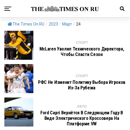
The Times On RU
/
2023
/
Март
/
24
СПОРТ
McLaren Уволил Технического Директора,
Чтобы Спасти Сезон
СПОРТ
РФС Не Изменит Политику Выбора Игроков
Из-За Рубежа
АВТО
Ford Capri Вернётся В Следующем Году В
Виде Электрического Кроссовера На
Платформе VW