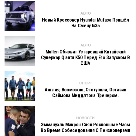
АВТО
Новый Кроссовер Hyundai Mufasa Пришёл
На Смену Ix35
АВТО
Mullen Обновит Устаревший Китайский
Суперкар Qiantu K50 Перед Его Запуском В
США
СПОРТ
Англия, Возможно, Отступила, Оставив
Саймона Миддлтона Тренером.
НОВОСТИ
Эммануэль Макрон Снял Роскошные Часы
Во Время Собеседования С Пенсионерами