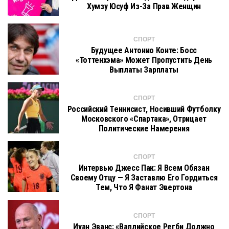
Хумзу Юсуф Из-За Прав Женщин
СПОРТ
Будущее Антонио Конте: Босс
«Тоттенхэма» Может Пропустить День
Выплаты Зарплаты
СПОРТ
Российский Теннисист, Носивший Футболку
Московского «Спартака», Отрицает
Политические Намерения
СПОРТ
Интервью Джесс Пак: Я Всем Обязан
Своему Отцу — Я Заставлю Его Гордиться
Тем, Что Я Фанат Эвертона
СПОРТ
Иуан Эванс: «Валлийское Регби Должно