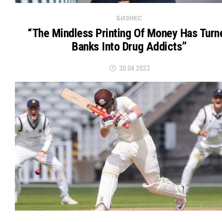
БИЗНЕС
“The Mindless Printing Of Money Has Turn
Banks Into Drug Addicts”
30.04.2023