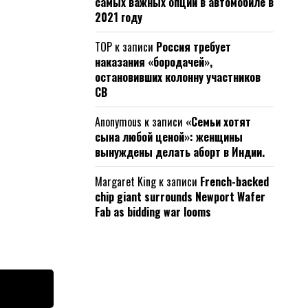
самых важных опций в автомобиле в
2021 году
ТОР
к записи
Россия требует
наказания «бородачей»,
остановивших колонну участников
СВ
Anonymous
к записи
«Семьи хотят
сына любой ценой»: женщины
вынуждены делать аборт в Индии.
Margaret King
к записи
French-backed
chip giant surrounds Newport Wafer
Fab as bidding war looms