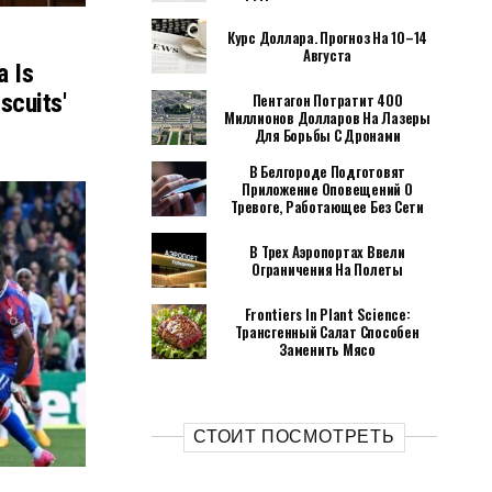
Курс Доллара. Прогноз На 10–14
Августа
a Is
scuits'
Пентагон Потратит 400
Миллионов Долларов На Лазеры
Для Борьбы С Дронами
В Белгороде Подготовят
Приложение Оповещений О
Тревоге, Работающее Без Сети
В Трех Аэропортах Ввели
Ограничения На Полеты
Frontiers In Plant Science:
Трансгенный Салат Способен
Заменить Мясо
СТОИТ ПОСМОТРЕТЬ