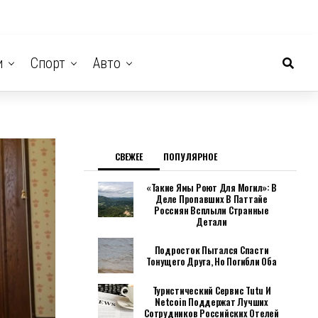
и
Спорт
Авто
СВЕЖЕЕ
ПОПУЛЯРНОЕ
«Такие Ямы Роют Для Могил»: В
Деле Пропавших В Паттайе
Россиян Всплыли Странные
Детали
Подросток Пытался Спасти
Тонущего Друга, Но Погибли Оба
Туристический Сервис Tutu И
Netcoin Поддержат Лучших
Сотрудников Российских Отелей