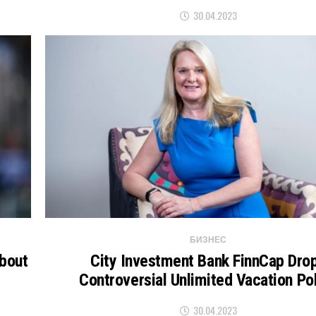
30.04.2023
БИЗНЕС
About
City Investment Bank FinnCap Dro
Controversial Unlimited Vacation Po
30.04.2023