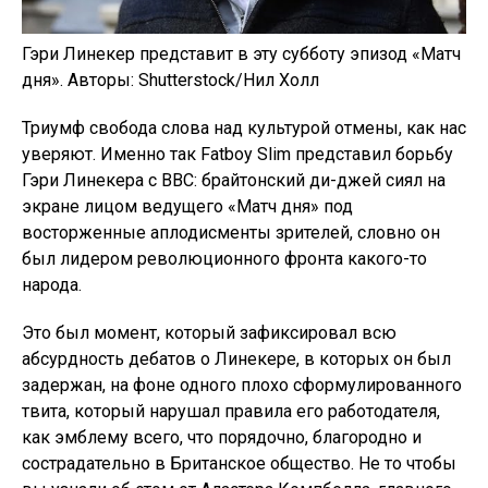
Гэри Линекер представит в эту субботу эпизод «Матч
дня». Авторы: Shutterstock/Нил Холл
Триумф свобода слова над культурой отмены, как нас
уверяют. Именно так Fatboy Slim представил борьбу
Гэри Линекера с BBC: брайтонский ди-джей сиял на
экране лицом ведущего «Матч дня» под
восторженные аплодисменты зрителей, словно он
был лидером революционного фронта какого-то
народа.
Это был момент, который зафиксировал всю
абсурдность дебатов о Линекере, в которых он был
задержан, на фоне одного плохо сформулированного
твита, который нарушал правила его работодателя,
как эмблему всего, что порядочно, благородно и
сострадательно в Британское общество. Не то чтобы