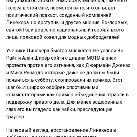
вы узнали об этом от Аластера Кэмпбелла, главного
голоса в этой саге, несмотря на то, что он ведет
политический подкаст, созданный компанией
Линекера, но доступны и другие мнения. Во-первых,
святой Гэри вовсе не национальный герой, а всего
лишь полковой козел для модных добродетелей.
Ученики Линекера быстро множатся. Не успели Ян
Райт и Алан Ширер сойти с дивана MOTD в знак
протеста против его изгнания, как Джермейн Дженас
и Мика Ричардс, которые даже не должны были
появиться в субботу, скопировали их пример. Этот
шаг был широко одобрен спортивными
комментаторами как пример объединения отрасли в
поддержку правого дела. Для менее зашоренных
глаз это выглядело как чайки, преследующие
траулер.
На первый взгляд, восстановление Линекера в