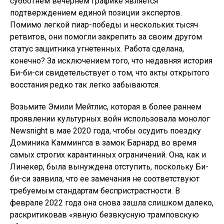
субботнем вечернем графике является
подтверждением единой позиции экспертов.
Помимо легкой пиар-победы и нескольких тысяч
ретвитов, они помогли закрепить за своим другом
статус защитника угнетенных. Работа сделана,
конечно? За исключением того, что недавняя история
Би-би-си свидетельствует о том, что акты открытого
восстания редко так легко забываются.
Возьмите Эмили Мейтлис, которая в более раннем
проявлении культурных войн использовала монолог
Newsnight в мае 2020 года, чтобы осудить поездку
Доминика Каммингса в замок Барнард во время
самых строгих карантинных ограничений. Она, как и
Линекер, была вынуждена отступить, поскольку Би-
би-си заявила, что ее замечания не соответствуют
требуемым стандартам беспристрастности. В
феврале 2022 года она снова зашла слишком далеко,
раскритиковав «явную безвкусную трамповскую