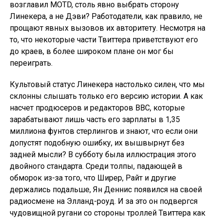
возглавил MOTD, столь явно выбрать сторону
Линекера, а не Дэви? Работодатели, как правило, не
прощают явных вызовов их авторитету. Несмотря на
то, что некоторые части Твиттера приветствуют его
до краев, в более широком плане он мог бы
переиграть.
Культовый статус Линекера настолько силен, что мы
склонны слышать только его версию истории. А как
насчет продюсеров и редакторов BBC, которые
зарабатывают лишь часть его зарплаты в 1,35
миллиона фунтов стерлингов и знают, что если они
допустят подобную ошибку, их вышвырнут без
задней мысли? В субботу была иллюстрация этого
двойного стандарта. Среди толпы, падающей в
обморок из-за того, что Ширер, Райт и другие
держались подальше, Ян Деннис появился на своей
радиосмене на Элланд-роуд. И за это он подвергся
чудовищной ругани со стороны троллей Твиттера как