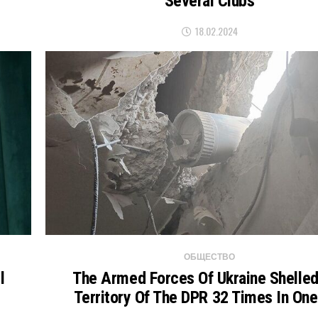
Several Clubs
18.02.2024
ОБЩЕСТВО
l
The Armed Forces Of Ukraine Shelle
Territory Of The DPR 32 Times In On