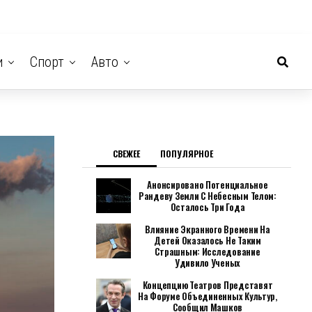
и
Спорт
Авто
СВЕЖЕЕ
ПОПУЛЯРНОЕ
Анонсировано Потенциальное
Рандеву Земли С Небесным Телом:
Осталось Три Года
Влияние Экранного Времени На
Детей Оказалось Не Таким
Страшным: Исследование
Удивило Ученых
Концепцию Театров Представят
На Форуме Объединенных Культур,
Сообщил Машков