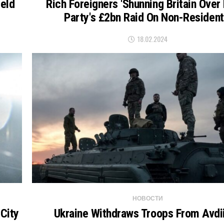
ield
Rich Foreigners 'shunning Britain Over
Party's £2bn Raid On Non-Resident
18.02.2024
НОВОСТИ
City
Ukraine Withdraws Troops From Avdi