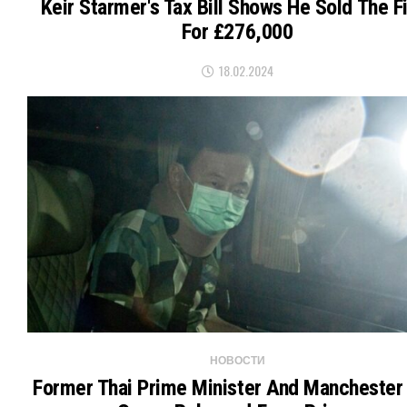
Keir Starmer's Tax Bill Shows He Sold The F
For £276,000
18.02.2024
НОВОСТИ
Former Thai Prime Minister And Manchester 