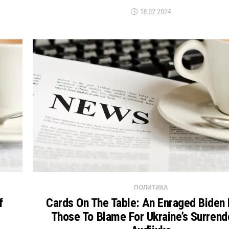
18.02.2024
ПОЛИТИКА
f
Cards On The Table: An Enraged Biden
Those To Blame For Ukraine’s Surrend