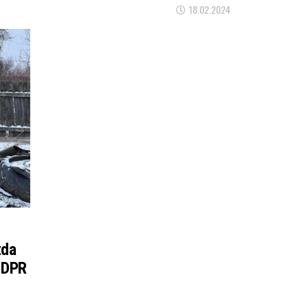
18.02.2024
zda
e DPR