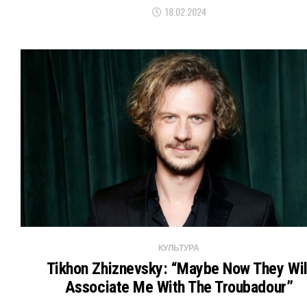
18.02.2024
КУЛЬТУРА
Tikhon Zhiznevsky: “Maybe Now They Wil
Associate Me With The Troubadour”