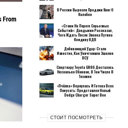
В России Выросли Продажи Книг О
Колобке
s From
«Стоим На Пороге Серьезных
Событий»: Дандыкин Рассказал,
Чего Ждать После Звонка Путина
Комдиву ВДВ
Добивающий Удар: Стало
Известно, Как Уничтожили Эшелон
ВСУ
Спорткару Toyota GR86 Досталось
Несколько Обновок, В Том Числе В
Технике
«Пчёлка» Вернулась И Готова Всех
Покусать: Представлен Новый
Dodge Charger Super Bee
СТОИТ ПОСМОТРЕТЬ