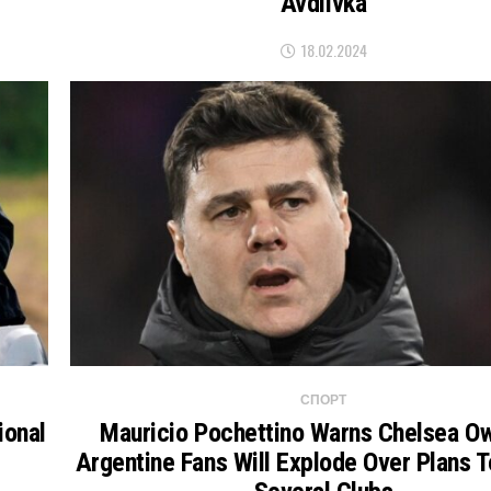
Avdiivka
18.02.2024
СПОРТ
ional
Mauricio Pochettino Warns Chelsea O
Argentine Fans Will Explode Over Plans 