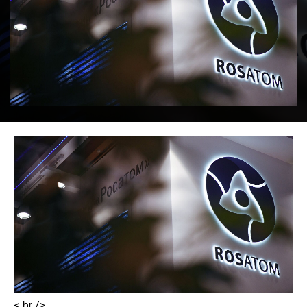
< br />