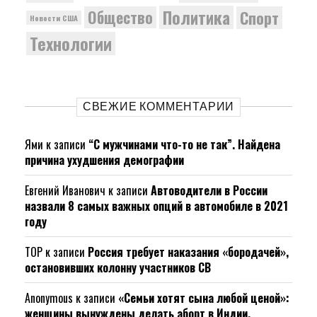
Политика
Общество
Спорт
Новости США
Технологии
СВЕЖИЕ КОММЕНТАРИИ
Ями
к записи
“С мужчинами что-то не так”. Найдена
причина ухудшения демографии
Евгений Иванович
к записи
Автоводители в России
назвали 8 самых важных опций в автомобиле в 2021
году
ТОР
к записи
Россия требует наказания «бородачей»,
остановивших колонну участников СВ
Anonymous
к записи
«Семьи хотят сына любой ценой»:
женщины вынуждены делать аборт в Индии.