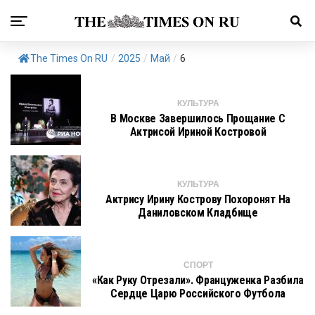
The Times On RU
/
2025
/
Май
/
6
КУЛЬТУРА
В Москве Завершилось Прощание С
Актрисой Ириной Костровой
КУЛЬТУРА
Актрису Ирину Кострову Похоронят На
Даниловском Кладбище
СПОРТ
«Как Руку Отрезали». Француженка Разбила
Сердце Царю Российского Футбола