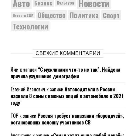
Новости
Авто
Бизнес
Культура
Политика
Общество
Спорт
Новости США
Технологии
СВЕЖИЕ КОММЕНТАРИИ
Ями
к записи
“С мужчинами что-то не так”. Найдена
причина ухудшения демографии
Евгений Иванович
к записи
Автоводители в России
назвали 8 самых важных опций в автомобиле в 2021
году
ТОР
к записи
Россия требует наказания «бородачей»,
остановивших колонну участников СВ
Anonymous
к записи
«Семьи хотят сына любой ценой»: