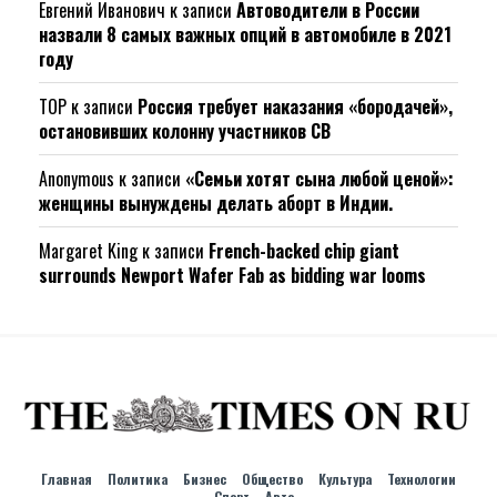
Евгений Иванович
к записи
Автоводители в России
назвали 8 самых важных опций в автомобиле в 2021
году
ТОР
к записи
Россия требует наказания «бородачей»,
остановивших колонну участников СВ
Anonymous
к записи
«Семьи хотят сына любой ценой»:
женщины вынуждены делать аборт в Индии.
Margaret King
к записи
French-backed chip giant
surrounds Newport Wafer Fab as bidding war looms
Главная
Политика
Бизнес
Общество
Культура
Технологии
Спорт
Авто