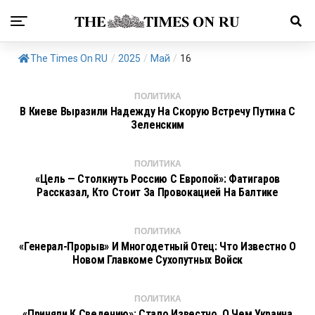
The Times On RU
/
2025
/
Май
/
16
ПОЛИТИКА
В Киеве Выразили Надежду На Скорую Встречу Путина С
Зеленским
ПОЛИТИКА
«Цель — Столкнуть Россию С Европой»: Фатигаров
Рассказал, Кто Стоит За Провокацией На Балтике
ПОЛИТИКА
«Генерал-Прорыв» И Многодетный Отец: Что Известно О
Новом Главкоме Сухопутных Войск
ПОЛИТИКА
«Приняли К Сведению»: Стало Известно, О Чем Украина