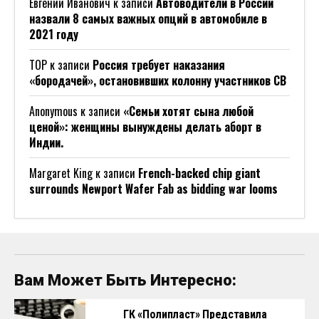
Евгений Иванович
к записи
Автоводители в России
назвали 8 самых важных опций в автомобиле в
2021 году
ТОР
к записи
Россия требует наказания
«бородачей», остановивших колонну участников СВ
Anonymous
к записи
«Семьи хотят сына любой
ценой»: женщины вынуждены делать аборт в
Индии.
Margaret King
к записи
French-backed chip giant
surrounds Newport Wafer Fab as bidding war looms
Вам Может Быть Интересно:
ГК «Полипласт» Представила