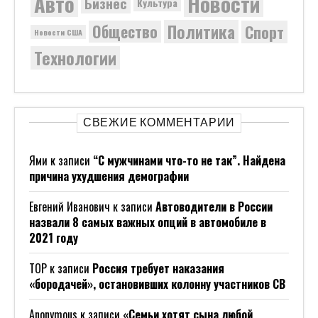
Новости
Авто
Бизнес
Культура
Политика
Общество
Спорт
Новости США
Технологии
СВЕЖИЕ КОММЕНТАРИИ
Ями
к записи
“С мужчинами что-то не так”. Найдена
причина ухудшения демографии
Евгений Иванович
к записи
Автоводители в России
назвали 8 самых важных опций в автомобиле в
2021 году
ТОР
к записи
Россия требует наказания
«бородачей», остановивших колонну участников СВ
Anonymous
к записи
«Семьи хотят сына любой