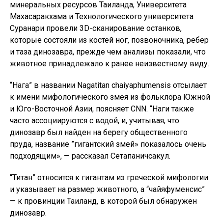
минеральных ресурсов Таиланда, Университета
Махасаракхама и Технологического университета
Суранари провели 3D-сканирование останков,
которые состояли из костей ног, позвоночника, ребер
и таза динозавра, прежде чем анализы показали, что
животное принадлежало к ранее неизвестному виду.
“Нага” в названии Nagatitan chaiyaphumensis отсылает
к имени мифологического змея из фольклора Южной
и Юго-Восточной Азии, поясняет CNN. “Наги также
часто ассоциируются с водой, и, учитывая, что
динозавр был найден на берегу общественного
пруда, название ”гигантский змей» показалось очень
подходящим», — рассказал Сетапаничсакул.
“Титан” относится к гигантам из греческой мифологии
и указывает на размер животного, а “чайяфуменсис”
— к провинции Таиланд, в которой был обнаружен
динозавр.