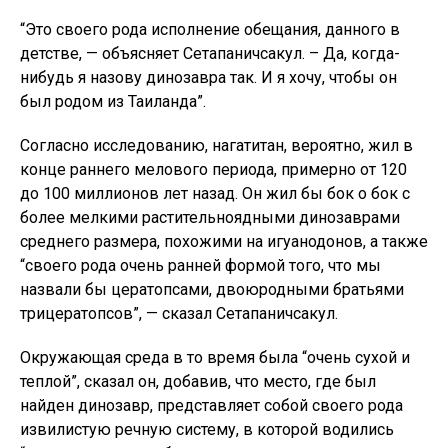
“Это своего рода исполнение обещания, данного в
детстве, — объясняет Сетапаничсакул. – Да, когда-
нибудь я назову динозавра так. И я хочу, чтобы он
был родом из Таиланда”.
Согласно исследованию, нагатитан, вероятно, жил в
конце раннего мелового периода, примерно от 120
до 100 миллионов лет назад. Он жил бы бок о бок с
более мелкими растительноядными динозаврами
среднего размера, похожими на игуанодонов, а также
“своего рода очень ранней формой того, что мы
назвали бы цератопсами, двоюродными братьями
трицератопсов”, — сказал Сетапаничсакул.
Окружающая среда в то время была “очень сухой и
теплой”, сказал он, добавив, что место, где был
найден динозавр, представляет собой своего рода
извилистую речную систему, в которой водились