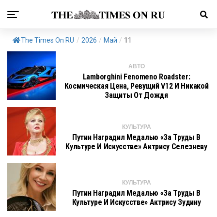
The Times On RU
/
2026
/
Май
/
11
АВТО
Lamborghini Fenomeno Roadster:
Космическая Цена, Ревущий V12 И Никакой
Защиты От Дождя
КУЛЬТУРА
Путин Наградил Медалью «За Труды В
Культуре И Искусстве» Актрису Селезневу
КУЛЬТУРА
Путин Наградил Медалью «За Труды В
Культуре И Искусстве» Актрису Зудину