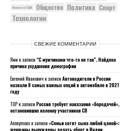
Политика
Общество
Спорт
Новости США
Технологии
СВЕЖИЕ КОММЕНТАРИИ
Ями
к записи
“С мужчинами что-то не так”. Найдена
причина ухудшения демографии
Евгений Иванович
к записи
Автоводители в России
назвали 8 самых важных опций в автомобиле в 2021
году
ТОР
к записи
Россия требует наказания «бородачей»,
остановивших колонну участников СВ
Anonymous
к записи
«Семьи хотят сына любой ценой»:
женщины вынуждены делать аборт в Индии.