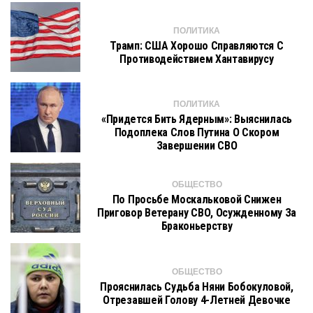
ПОЛИТИКА
Трамп: США Хорошо Справляются С
Противодействием Хантавирусу
ПОЛИТИКА
«Придется Бить Ядерным»: Выяснилась
Подоплека Слов Путина О Скором
Завершении СВО
ОБЩЕСТВО
По Просьбе Москальковой Снижен
Приговор Ветерану СВО, Осужденному За
Браконьерству
ОБЩЕСТВО
Прояснилась Судьба Няни Бобокуловой,
Отрезавшей Голову 4-Летней Девочке