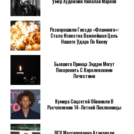
Умер Художник Николай Марков
Разворошили Гнездо «Фламинго»:
Стала Известна Важнейшая Цель
Нашего Удара По Киеву
Бывшего Принца Эндрю Могут
Похоронить С Королевскими
Почестями
Кумира Соцсетей Обвинили В
Расчленении 14-Летней Поклонницы
ВСУ Массированно Атаковали