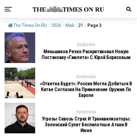
The Times On RU
/
2026
/
Май
/
21
/
Page 3
КУЛЬТУРА
Меньшиков Резко Раскритиковал Новую
Постановку «Гамлета» С Юрой Борисовым
ПОЛИТИКА
«Ответка Будет»: Россия Могла Добиться В
Китае Согласия На Применение Оружия По
Европе
ПОЛИТИКА
Угрозы Сквозь Страх И Транквилизаторы:
Зеленский Сулит Беспилотные Атаки В
Июне