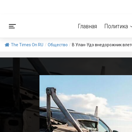
Главная
Политика
The Times On RU
/
Общество
/
В Улан-Удэ внедорожник влете