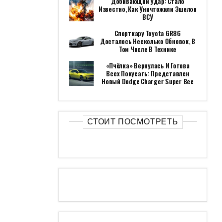
Добивающий Удар: Стало
Известно, Как Уничтожили Эшелон
ВСУ
Спорткару Toyota GR86
Досталось Несколько Обновок, В
Том Числе В Технике
«Пчёлка» Вернулась И Готова
Всех Покусать: Представлен
Новый Dodge Charger Super Bee
СТОИТ ПОСМОТРЕТЬ