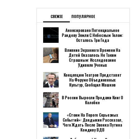
СВЕЖЕЕ
ПОПУЛЯРНОЕ
Анонсировано Потенциальное
Рандеву Земли С Небесным Телом:
Осталось Три Года
Влияние Экранного Времени На
Детей Оказалось Не Таким
Страшным: Исследование
Удивило Ученых
Концепцию Театров Представят
На Форуме Объединенных
Культур, Сообщил Машков
В России Выросли Продажи Книг О
Колобке
«Стоим На Пороге Серьезных
Событий»: Дандыкин Рассказал,
Чего Ждать После Звонка Путина
Комдиву ВДВ