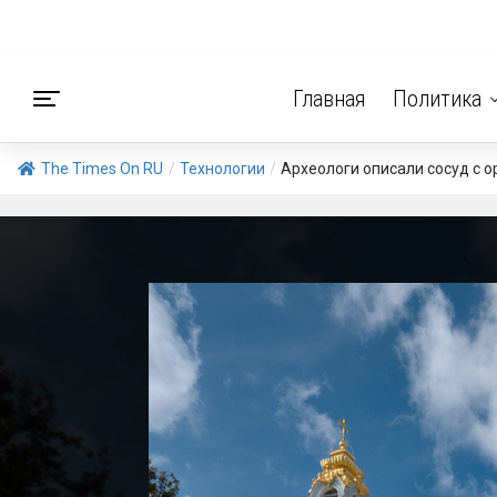
Главная
Политика
The Times On RU
/
Технологии
/
Археологи описали сосуд с 