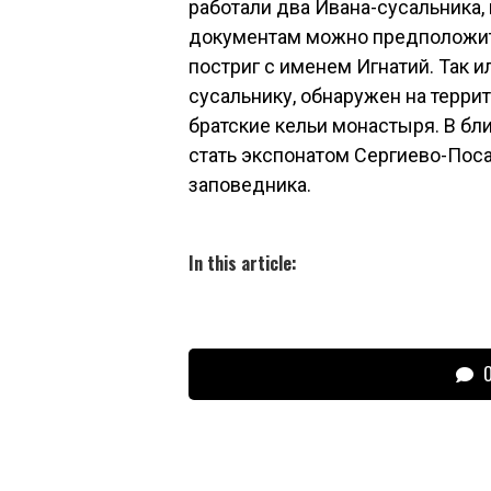
работали два Ивана-сусальника,
документам можно предположить,
постриг с именем Игнатий. Так и
сусальнику, обнаружен на террит
братские кельи монастыря. В б
стать экспонатом Сергиево-Пос
заповедника.
In this article:
О