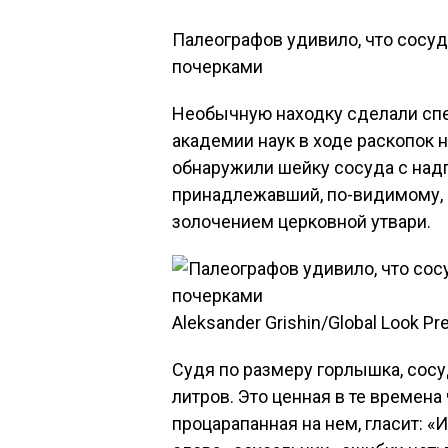
Палеографов удивило, что сосуд
почерками
Необычную находку сделали спе
академии наук в ходе раскопок 
обнаружили шейку сосуда с надп
принадлежавший, по-видимому, 
золочением церковной утвари.
Aleksander Grishin/Global Look Pr
Судя по размеру горлышка, сосу
литров. Это ценная в те времен
процарапанная на нем, гласит: