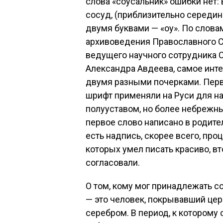
слова «соусальник» ошибки нет:
сосуд, (приблизительно середина
двумя буквами — «оу». По слов
архивоведения Православного С
ведущего научного сотрудника С
Александра Авдеева, самое интер
двумя разными почерками. Перв
шрифт применяли на Руси для нап
полууставом, но более небрежны
первое слово написано в родите
есть надпись, скорее всего, про
которых умел писать красиво, вт
согласовали.
О том, кому мог принадлежать с
— это человек, покрывавший це
серебром. В период, к которому 