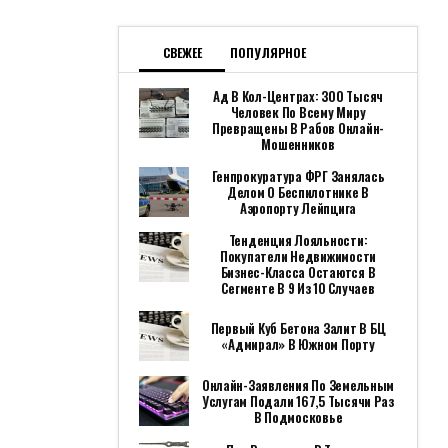
СВЕЖЕЕ
ПОПУЛЯРНОЕ
Ад В Кол-Центрах: 300 Тысяч
Человек По Всему Миру
Превращены В Рабов Онлайн-
Мошенников
Генпрокуратура ФРГ Занялась
Делом О Беспилотнике В
Аэропорту Лейпцига
Тенденция Лояльности:
Покупатели Недвижимости
Бизнес-Класса Остаются В
Сегменте В 9 Из 10 Случаев
Первый Куб Бетона Залит В БЦ
«Адмирал» В Южном Порту
Онлайн-Заявления По Земельным
Услугам Подали 167,5 Тысячи Раз
В Подмосковье