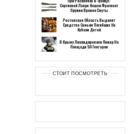
При Раскопках В Троице-
Сергиевой Лавре Нашли Фрагмент
Оружия Времен Смуты
Ростовская Область Выделит
Средства Семьям Погибших На
Кубани Детей
В Крыму Ликвидировали Пожар На
Площади 50 Гектаров
СТОИТ ПОСМОТРЕТЬ