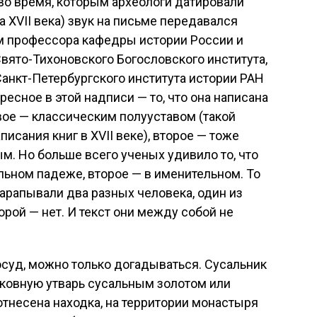
 во время, которым археологи датировали
 XVII века) звук на письме передавался
ам профессора кафедры истории России и
вято-Тихоновского Богословского института,
анкт-Петербургского института истории РАН
есное в этой надписи — то, что она написана
ое — классическим полууставом (такой
исания книг в XVII веке), второе — тоже
м. Но больше всего ученых удивило то, что
льном падеже, второе — в именительном. То
царапывали два разных человека, один из
орой — нет. И текст они между собой не
осуд, можно только догадываться. Сусальник
рковную утварь сусальным золотом или
отнесена находка, на территории монастыря