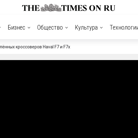
Бизнес
Общество
Культура
Технологи
ённых кроссоверов Haval F7 и F7x