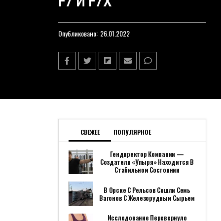
F7 И F7X
Опубликовано:
26.01.2022
СВЕЖЕЕ
ПОПУЛЯРНОЕ
Гендиректор Компании —
Создателя «Упыря» Находится В
Стабильном Состоянии
В Орске С Рельсов Сошли Семь
Вагонов С Железорудным Сырьем
Исследование Перевернуло