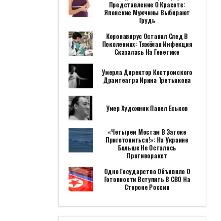
Представление О Красоте:
Японские Мужчины Выбирают
Грудь
Коронавирус Оставил След В
Поколениях: Тяжёлая Инфекция
Сказалась На Генетике
Умерла Директор Костромского
Драмтеатра Ирина Третьякова
Умер Художник Павел Еськов
«Четырем Мостам В Затоке
Приготовиться!»: На Украине
Больше Не Осталось
Противоракет
Одно Государство Объявило О
Готовности Вступить В СВО На
Стороне России