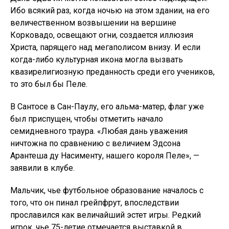
Ибо всякий раз, когда ночью на этом здании, на его
величественном возвышении на вершине
Корковадо, освещают огни, создается иллюзия
Христа, парящего над мегаполисом внизу. И если
когда-либо культурная икона могла вызвать
квазирелигиозную преданность среди его учеников,
то это был бы Пеле.
В Сантосе в Сан-Паулу, его альма-матер, флаг уже
был приспущен, чтобы отметить начало
семидневного траура. «Любая дань уважения
ничтожна по сравнению с величием Эдсона
Арантеша ду Насименту, нашего короля Пеле», —
заявили в клубе.
Мальчик, чье футбольное образование началось с
того, что он пинал грейпфрут, впоследствии
прославился как величайший эстет игры. Редкий
игрок, чье 75-летие отмечается выставкой в ​​