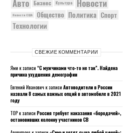
Новости
Авто
Бизнес
Культура
Политика
Общество
Спорт
Новости США
Технологии
СВЕЖИЕ КОММЕНТАРИИ
Ями
к записи
“С мужчинами что-то не так”. Найдена
причина ухудшения демографии
Евгений Иванович
к записи
Автоводители в России
назвали 8 самых важных опций в автомобиле в 2021
году
ТОР
к записи
Россия требует наказания «бородачей»,
остановивших колонну участников СВ
Anonymous
к записи
«Семьи хотят сына любой ценой»: