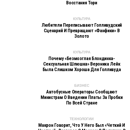
Восстания Тори
КУЛЬТУРА
Любители Переписывают Голливудский
Сценарий И Превращают «фанфики» В
Золото
КУЛЬТУРА
Почему «безмозглая Блондинка-
Сексуальная Шлюшка» Вероника Лейк
Была Слишком Хороша Для Голливуда
БИЗНЕС
Автобусные Операторы Сообщают
Министрам О Введении Платы За Пробки
По Всей Стране
ТЕХНОЛОГИИ
Макрон Говорит, Что У Него Был «четкий И