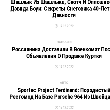
Шашлык Из Шашлыка, Скотч И Оплошно
Дэвида Боуи: Секреты Снеговика 40-Лет
Давности
17.12.2022
НОВОСТИ
Россиянина Доставили В Военкомат По
Объявления О Продаже Куртки
17.12.2022
АВТО
Sportec Project Ferdinand: Породисты
Рестомод На Базе Porsche 964 Из Швейц
17.12.2022