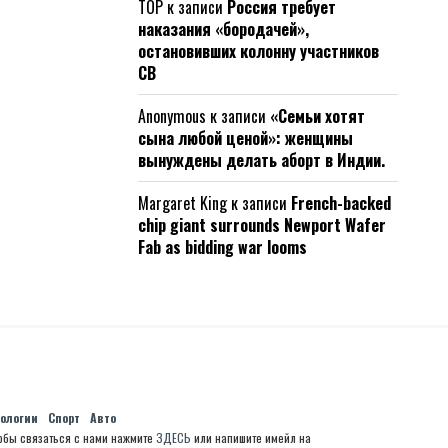
ТОР
к записи
Россия требует
наказания «бородачей»,
остановивших колонну участников
СВ
Anonymous
к записи
«Семьи хотят
сына любой ценой»: женщины
вынуждены делать аборт в Индии.
Margaret King
к записи
French-backed
chip giant surrounds Newport Wafer
Fab as bidding war looms
нологии
Спорт
Авто
обы связаться с нами нажмите
ЗДЕСЬ
или напишите имейл на