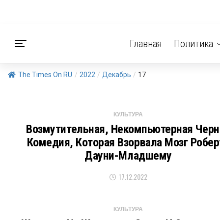
Главная
Политика
The Times On RU
/
2022
/
Декабрь
/
17
КУЛЬТУРА
Возмутительная, Некомпьютерная Черн
Комедия, Которая Взорвала Мозг Робер
Дауни-Младшему
17.12.2022
КУЛЬТУРА