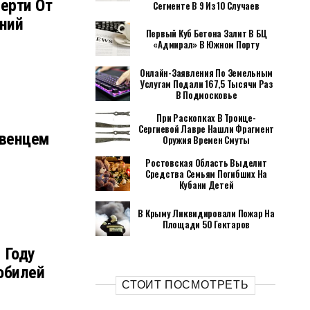
ерти От
Сегменте В 9 Из 10 Случаев
ений
Первый Куб Бетона Залит В БЦ
«Адмирал» В Южном Порту
Онлайн-Заявления По Земельным
Услугам Подали 167,5 Тысячи Раз
В Подмосковье
При Раскопках В Троице-
Сергиевой Лавре Нашли Фрагмент
рвенцем
Оружия Времен Смуты
Ростовская Область Выделит
Средства Семьям Погибших На
Кубани Детей
В Крыму Ликвидировали Пожар На
Площади 50 Гектаров
 Году
обилей
СТОИТ ПОСМОТРЕТЬ