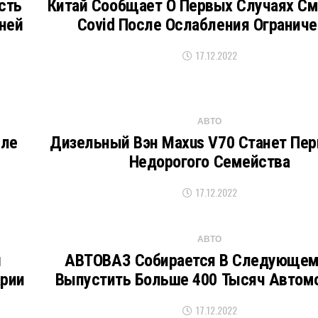
сть
Китай Сообщает О Первых Случаях См
ней
Covid После Ослабления Огранич
17.12.2022
АВТО
сле
Дизельный Вэн Maxus V70 Станет Пе
Недорогого Семейства
17.12.2022
АВТО
й
АВТОВАЗ Собирается В Следующем
арии
Выпустить Больше 400 Тысяч Автом
17.12.2022