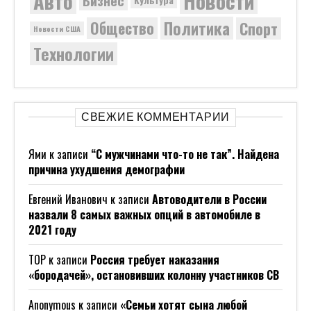
Новости
Авто
Бизнес
Культура
Политика
Общество
Спорт
Новости США
Технологии
СВЕЖИЕ КОММЕНТАРИИ
Ями
к записи
“С мужчинами что-то не так”. Найдена
причина ухудшения демографии
Евгений Иванович
к записи
Автоводители в России
назвали 8 самых важных опций в автомобиле в
2021 году
ТОР
к записи
Россия требует наказания
«бородачей», остановивших колонну участников СВ
Anonymous
к записи
«Семьи хотят сына любой