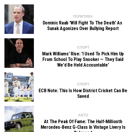
ПОЛИТИКА
Dominic Raab 'will Fight To The Death' As ​​
Sunak Agonizes Over Bullying Report
СПОРТ
Mark Williams' Rise: 'I Used To Pick Him Up
From School To Play Snooker — They Said
We'd Be Held Accountable'
СПОРТ
ECB Note: This Is How District Cricket Can Be
Saved
АВТО
At The Peak Of Fame: The Half-Millionth
Mercedes-Benz G-Class In Vintage Livery Is