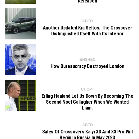
Released
АВТО
Another Updated Kia Seltos: The Crossover
Distinguished Itself With Its Interior
БИЗНЕС
How Bureaucracy Destroyed London
СПОРТ
Erling Haaland Let Us Down By Becoming The
Second Noel Gallagher When We Wanted
Liam.
АВТО
Sales Of Crossovers Kaiyi X3 And X3 Pro Will
Begin In Russia In May 2023