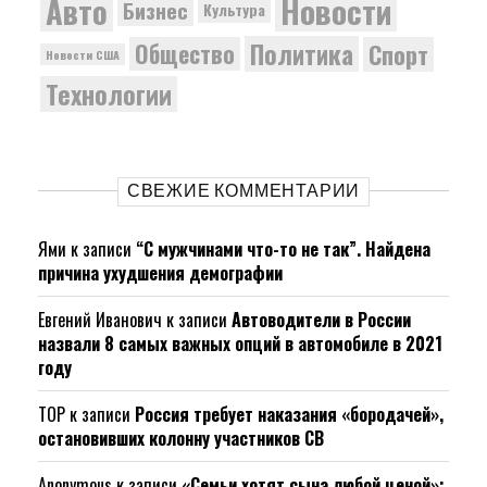
Новости
Авто
Бизнес
Культура
Политика
Общество
Спорт
Новости США
Технологии
СВЕЖИЕ КОММЕНТАРИИ
Ями
к записи
“С мужчинами что-то не так”. Найдена
причина ухудшения демографии
Евгений Иванович
к записи
Автоводители в России
назвали 8 самых важных опций в автомобиле в 2021
году
ТОР
к записи
Россия требует наказания «бородачей»,
остановивших колонну участников СВ
Anonymous
к записи
«Семьи хотят сына любой ценой»: