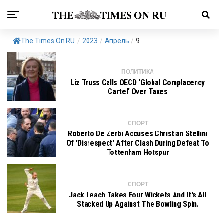
The Times On RU
/
2023
/
Апрель
/
9
ПОЛИТИКА
Liz Truss Calls OECD 'Global Complacency
Cartel' Over Taxes
СПОРТ
Roberto De Zerbi Accuses Christian Stellini
Of 'disrespect' After Clash During Defeat To
Tottenham Hotspur
СПОРТ
Jack Leach Takes Four Wickets And It's All
Stacked Up Against The Bowling Spin.