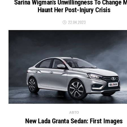
Sarina Wigman's Unwillingness To Change 
Haunt Her Post-Injury Crisis
22.04.2023
АВТО
New Lada Granta Sedan: First Images