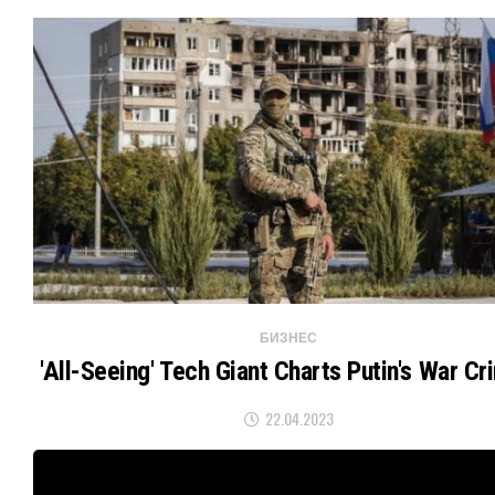
БИЗНЕС
'All-Seeing' Tech Giant Charts Putin's War C
22.04.2023