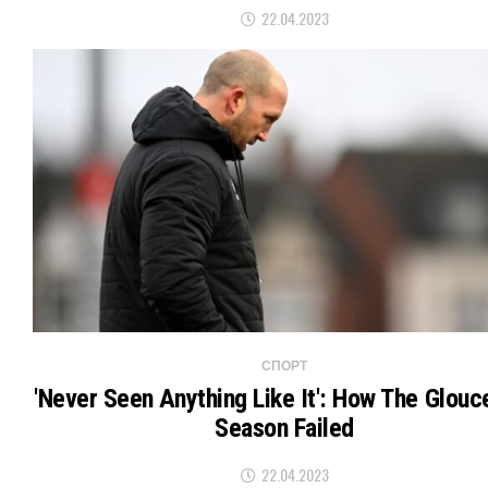
22.04.2023
СПОРТ
'Never Seen Anything Like It': How The Glouc
Season Failed
22.04.2023