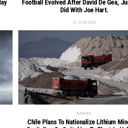
May
Football Evolved After David De Gea, Jus
Did With Joe Hart.
22.04.2023
БИЗНЕС
Chile Plans To Nationalize Lithium Min