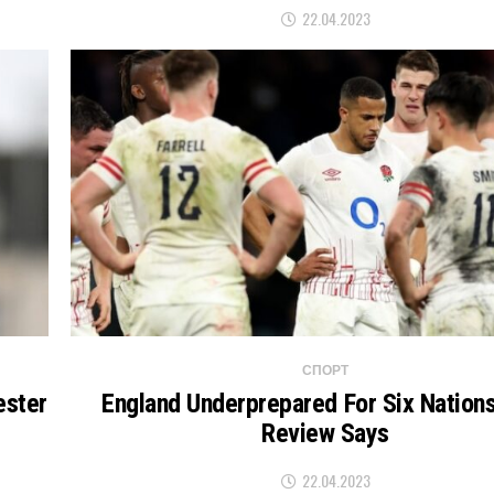
22.04.2023
СПОРТ
ester
England Underprepared For Six Nation
Review Says
22.04.2023