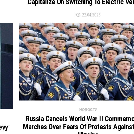
Capitalize On Switching To Electric Ve
22.04.2023
НОВОСТИ
Russia Cancels World War II Commemo
Marches Over Fears Of Protests Against
evy