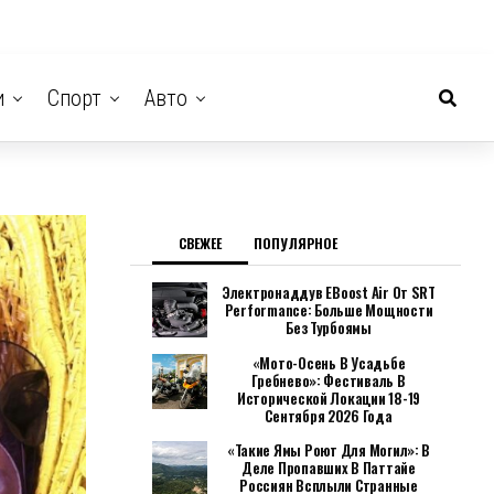
и
Спорт
Авто
СВЕЖЕЕ
ПОПУЛЯРНОЕ
Электронаддув EBoost Air От SRT
Performance: Больше Мощности
Без Турбоямы
«Мото-Осень В Усадьбе
Гребнево»: Фестиваль В
Исторической Локации 18-19
Сентября 2026 Года
«Такие Ямы Роют Для Могил»: В
Деле Пропавших В Паттайе
Россиян Всплыли Странные