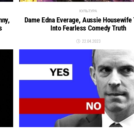
КУЛЬТУРА
nny,
Dame Edna Everage, Aussie Housewife 
s
Into Fearless Comedy Truth
22.04.2023