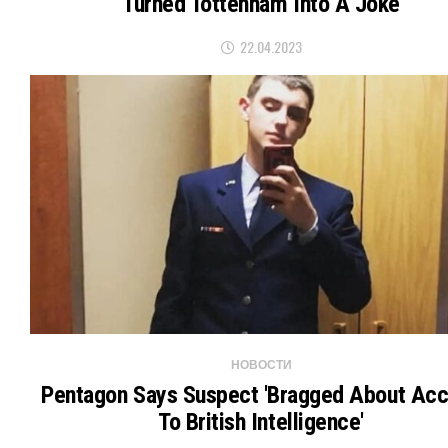
Turned Tottenham Into A Joke
22.04.2023
НОВОСТИ
Pentagon Says Suspect 'bragged About Ac
To British Intelligence'