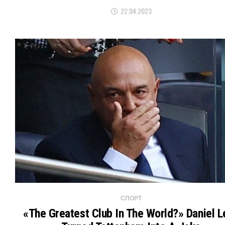
22.04.2023
СПОРТ
«The Greatest Club In The World?» Daniel L