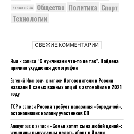
Политика
Общество
Спорт
Новости США
Технологии
СВЕЖИЕ КОММЕНТАРИИ
Ями
к записи
“С мужчинами что-то не так”. Найдена
причина ухудшения демографии
Евгений Иванович
к записи
Автоводители в России
назвали 8 самых важных опций в автомобиле в 2021
году
ТОР
к записи
Россия требует наказания «бородачей»,
остановивших колонну участников СВ
Anonymous
к записи
«Семьи хотят сына любой ценой»:
женщины вынуждены делать аборт в Индии.