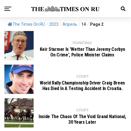
The Times On RU
/
2023
/
Апрель
/
14
/
Page 2
ПОЛИТИКА
Keir Starmer Is 'wetter Than Jeremy Corbyn
On Crime', Police Minister Claims
СПОРТ
World Rally Championship Driver Craig Breen
Has Died In A Testing Accident In Croatia.
СПОРТ
Inside The Chaos Of The Void Grand National,
30 Years Later