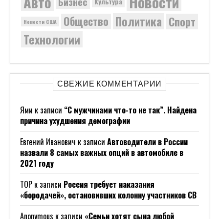
Новости
Авто
Бизнес
Культура
Политика
Общество
Спорт
Новости США
Технологии
СВЕЖИЕ КОММЕНТАРИИ
Ями
к записи
“С мужчинами что-то не так”. Найдена
причина ухудшения демографии
Евгений Иванович
к записи
Автоводители в России
назвали 8 самых важных опций в автомобиле в
2021 году
ТОР
к записи
Россия требует наказания
«бородачей», остановивших колонну участников СВ
Anonymous
к записи
«Семьи хотят сына любой