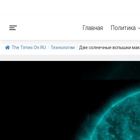
Главная
Политика
The Times On RU
/
Технологии
/
Две солнечные вспышки макс