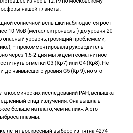
летевшее из нее в 12:19 по московскому
итосферы нашей планеты.
ощной солнечной вспышки наблюдается рост
лее 10 МэВ (мегаэлектронвольт) до уровня 20
но опасный уровень, грозящий проблемами,
ике), – прокомментировала руководитель
рно через 1,5-2 дня мы ждем геомагнитное
стигнуть отметки G3 (Кр7) или G4 (Кр8). Не
и до наивысшего уровня G5 (Kp 9), но это
ута космических исследований РАН, вспышка
медленный спад излучения. Она вышла в
жее больше на плато, чем на пик». А это
 выброса плазмы.
же летит воскресный выброс из пятна 4274,