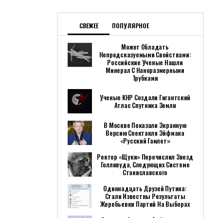
СВЕЖЕЕ
ПОПУЛЯРНОЕ
Может Обладать
Непредсказуемыми Свойствами:
Российские Ученые Нашли
Минерал С Наноразмерными
Трубками
Ученые КНР Создали Гигантский
Атлас Спутника Земли
В Москве Показали Экранную
Версию Спектакля Эйфмана
«Русский Гамлет»
Ректор «Щуки» Перечислил Звезд
Голливуда, Следующих Системе
Станиславского
Одиннадцать Друзей Путина:
Стали Известны Результаты
Жеребьевки Партий На Выборах