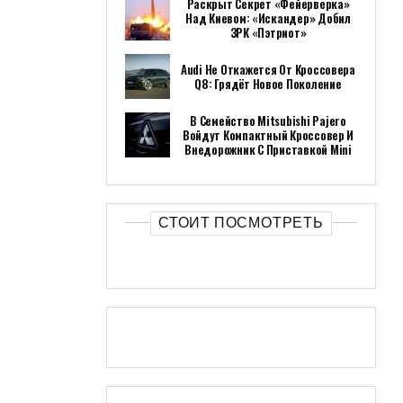
Раскрыт Секрет «фейерверка»
Над Киевом: «Искандер» Добил
ЗРК «Пэтриот»
Audi Не Откажется От Кроссовера
Q8: Грядёт Новое Поколение
В Семейство Mitsubishi Pajero
Войдут Компактный Кроссовер И
Внедорожник С Приставкой Mini
СТОИТ ПОСМОТРЕТЬ