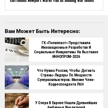
surrounds Newport Wafer Fab as bidding war looms
Вам Может Быть Интересно:
ГК «Полипласт» Представила
Инновационные Разработки И
Социальные Инициативы На Выставке
ИННОПРОМ-2026
Что Нужно России, Чтобы Догнать
Страны-Лидеры По Мощности
Суперкомпьютеров: Мнение Член-
Корреспондента РАН
У Озера В Европе Нашли Древнейших
Амбарных Вредителей