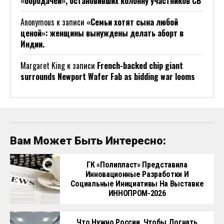
«бородачей», остановивших колонну участников СВ
Anonymous
к записи
«Семьи хотят сына любой
ценой»: женщины вынуждены делать аборт в
Индии.
Margaret King
к записи
French-backed chip giant
surrounds Newport Wafer Fab as bidding war looms
Вам Может Быть Интересно:
ГК «Полипласт» Представила
Инновационные Разработки И
Социальные Инициативы На Выставке
ИННОПРОМ-2026
Что Нужно России, Чтобы Догнать