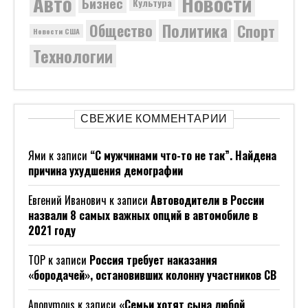
Новости
Авто
Бизнес
Культура
Политика
Общество
Спорт
Новости США
Технологии
СВЕЖИЕ КОММЕНТАРИИ
Ями
к записи
“С мужчинами что-то не так”. Найдена
причина ухудшения демографии
Евгений Иванович
к записи
Автоводители в России
назвали 8 самых важных опций в автомобиле в
2021 году
ТОР
к записи
Россия требует наказания
«бородачей», остановивших колонну участников СВ
Anonymous
к записи
«Семьи хотят сына любой