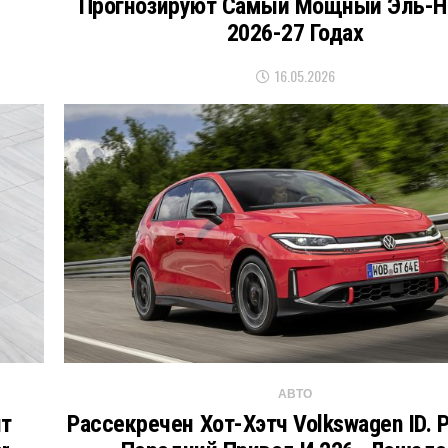
Прогнозируют Самый Мощный Эль-Н
2026-27 Годах
16.05.2026
АВТО
нт
Рассекречен Хот-Хэтч Volkswagen ID. P