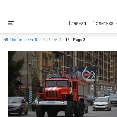
Главная
Политика
The Times On RU
/
2026
/
Май
/
16
/
Page 2