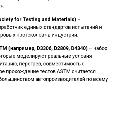
».
iety for Testing and Materials)
–
зработчик единых стандартов испытаний и
ровых протоколов» в индустрии.
M (например, D3306, D2809, D4340)
– набор
которые моделируют реальные условия
витацию, перегрев, совместимость с
ое прохождение тестов ASTM считается
я большинством автопроизводителей по всему