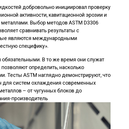
дкостей добровольно инициировал проверку
ионной активности, кавитационной эрозии и
 металлами. Выбор методов ASTM D3306
озволяет сравнивать результаты с
орые являются международными
местную специфику».
 обязательными. В то же время они служат
 позволяют определить, насколько
ми. Тесты ASTM наглядно демонстрируют, что
сен для систем охлаждения современных
еталлов – от чугунных блоков до
ания-производитель