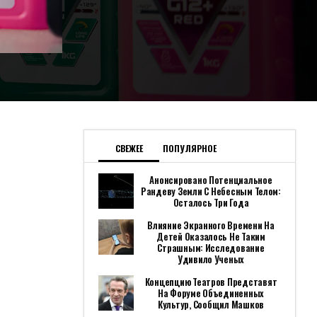
СВЕЖЕЕ
ПОПУЛЯРНОЕ
Анонсировано Потенциальное
Рандеву Земли С Небесным Телом:
Осталось Три Года
Влияние Экранного Времени На
Детей Оказалось Не Таким
Страшным: Исследование
Удивило Ученых
Концепцию Театров Представят
На Форуме Объединенных
Культур, Сообщил Машков