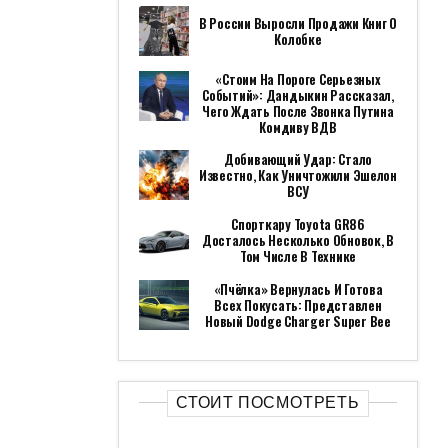
В России Выросли Продажи Книг О
Колобке
«Стоим На Пороге Серьезных
Событий»: Дандыкин Рассказал,
Чего Ждать После Звонка Путина
Комдиву ВДВ
Добивающий Удар: Стало
Известно, Как Уничтожили Эшелон
ВСУ
Спорткару Toyota GR86
Досталось Несколько Обновок, В
Том Числе В Технике
«Пчёлка» Вернулась И Готова
Всех Покусать: Представлен
Новый Dodge Charger Super Bee
СТОИТ ПОСМОТРЕТЬ