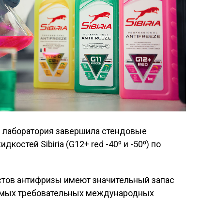
 лаборатория завершила стендовые
остей Sibiria (G12+ red -40⁰ и -50⁰) по
стов антифризы имеют значительный запас
самых требовательных международных