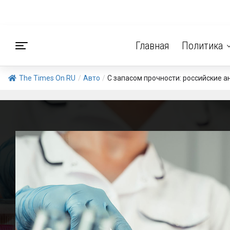
Главная
Политика
The Times On RU
/
Авто
/
С запасом прочности: российские