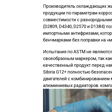
Производитель охлаждающих жи
продукции по параметрам корроз
совместимости с разнородными
(D2809, D4340, D2570 и D1384) п
импортными антифризами, кот
бенчмарками без поправки на «
Испытания по ASTM не являются
своеобразным маркером, так как
качественный продукт перед на
Sibiria G12+ полностью безопа
двигателей с комбинированием м
алюминиевых радиаторов. комп