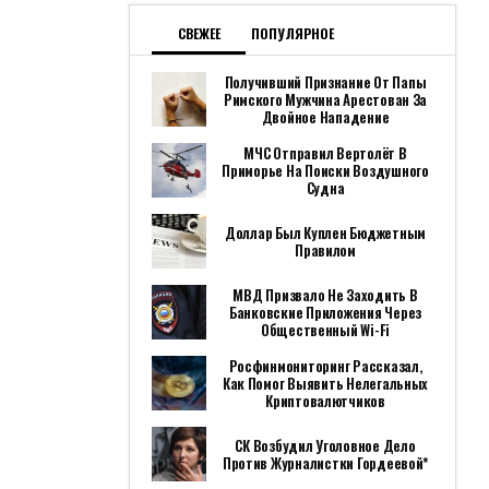
СВЕЖЕЕ
ПОПУЛЯРНОЕ
Получивший Признание От Папы
Римского Мужчина Арестован За
Двойное Нападение
МЧС Отправил Вертолёт В
Приморье На Поиски Воздушного
Судна
Доллар Был Куплен Бюджетным
Правилом
МВД Призвало Не Заходить В
Банковские Приложения Через
Общественный Wi-Fi
Росфинмониторинг Рассказал,
Как Помог Выявить Нелегальных
Криптовалютчиков
СК Возбудил Уголовное Дело
Против Журналистки Гордеевой*