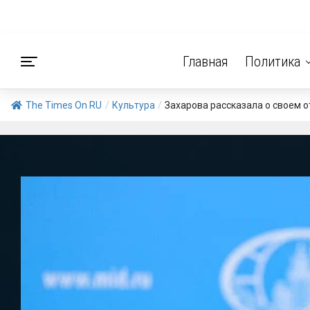
Главная
Политика
The Times On RU
/
Культура
/
Захарова рассказала о своем 