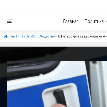
Главная
Политика
The Times On RU
/
Общество
/
В Петербурге задержали мужч