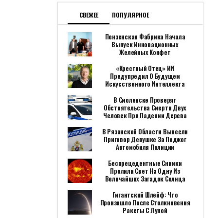
СВЕЖЕЕ
ПОПУЛЯРНОЕ
Пензенская Фабрика Начала
Выпуск Инновационных
Желейных Конфет
«Крестный Отец» ИИ
Предупредил О Будущем
Искусственного Интеллекта
В Смоленске Проверят
Обстоятельства Смерти Двух
Человек При Падении Дерева
В Рязанской Области Вынесли
Приговор Девушке За Поджог
Автомобиля Полиции
Беспрецедентные Снимки
Пролили Свет На Одну Из
Величайших Загадок Солнца
Гигантский Шлейф: Что
Произошло После Столкновения
Ракеты С Луной