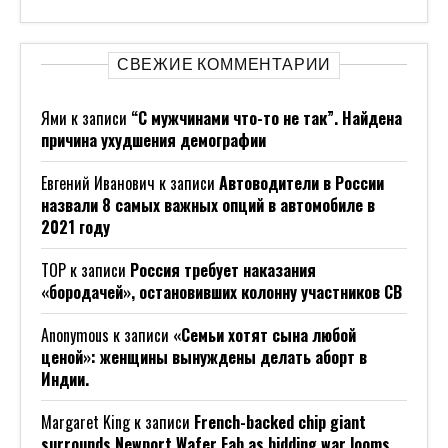
СВЕЖИЕ КОММЕНТАРИИ
Ями
к записи
“С мужчинами что-то не так”. Найдена
причина ухудшения демографии
Евгений Иванович
к записи
Автоводители в России
назвали 8 самых важных опций в автомобиле в
2021 году
ТОР
к записи
Россия требует наказания
«бородачей», остановивших колонну участников СВ
Anonymous
к записи
«Семьи хотят сына любой
ценой»: женщины вынуждены делать аборт в
Индии.
Margaret King
к записи
French-backed chip giant
surrounds Newport Wafer Fab as bidding war looms