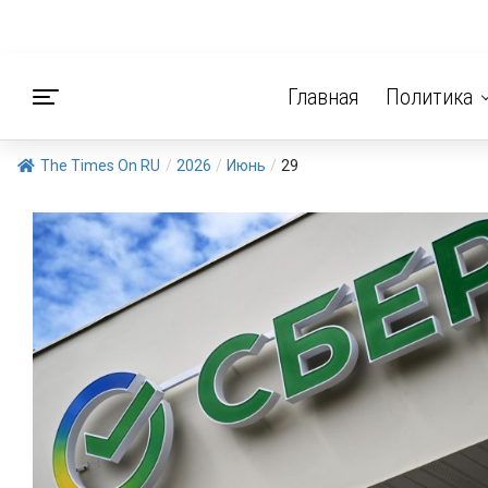
Главная
Политика
The Times On RU
/
2026
/
Июнь
/
29