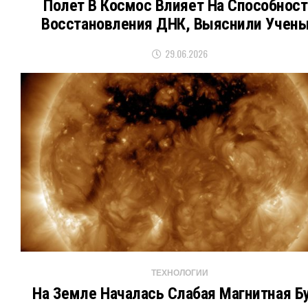
Полет В Космос Влияет На Способност
Восстановления ДНК, Выяснили Учен
29.06.2026
ТЕХНОЛОГИИ
На Земле Началась Слабая Магнитная Б