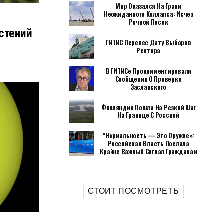
Мир Оказался На Грани
Неожиданного Коллапса: Исчез
Речной Песок
стений
ГИТИС Перенес Дату Выборов
Ректора
В ГИТИСе Прокомментировали
Сообщения О Проверке
Заславского
Финляндия Пошла На Резкий Шаг
На Границе С Россией
“Нормальность — Это Оружие»:
Российская Власть Послала
Крайне Важный Сигнал Гражданам
СТОИТ ПОСМОТРЕТЬ