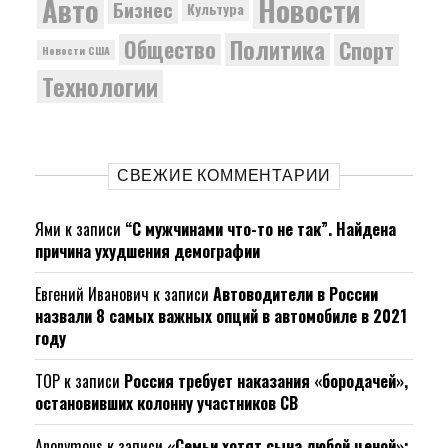
Новости
Авто
Бизнес
Культура
Политика
Общество
Спорт
Новости США
Технологии
СВЕЖИЕ КОММЕНТАРИИ
Ями
к записи
“С мужчинами что-то не так”. Найдена
причина ухудшения демографии
Евгений Иванович
к записи
Автоводители в России
назвали 8 самых важных опций в автомобиле в 2021
году
ТОР
к записи
Россия требует наказания «бородачей»,
остановивших колонну участников СВ
Anonymous
к записи
«Семьи хотят сына любой ценой»: