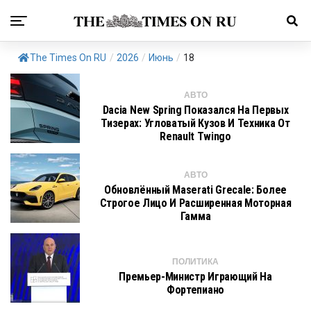
The Times On RU
/
2026
/
Июнь
/
18
АВТО
Dacia New Spring Показался На Первых
Тизерах: Угловатый Кузов И Техника От
Renault Twingo
АВТО
Обновлённый Maserati Grecale: Более
Строгое Лицо И Расширенная Моторная
Гамма
ПОЛИТИКА
Премьер-Министр Играющий На
Фортепиано