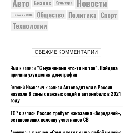
Новости
Авто
Бизнес
Культура
Политика
Общество
Спорт
Новости США
Технологии
СВЕЖИЕ КОММЕНТАРИИ
Ями
к записи
“С мужчинами что-то не так”. Найдена
причина ухудшения демографии
Евгений Иванович
к записи
Автоводители в России
назвали 8 самых важных опций в автомобиле в 2021
году
ТОР
к записи
Россия требует наказания «бородачей»,
остановивших колонну участников СВ
Anonymous
к записи
«Семьи хотят сына любой ценой»: