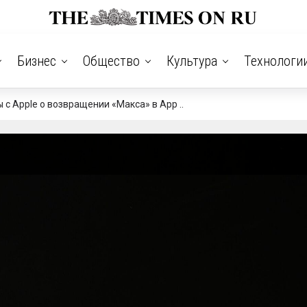
Бизнес
Общество
Культура
Технологи
с Apple о возвращении «Макса» в App ..