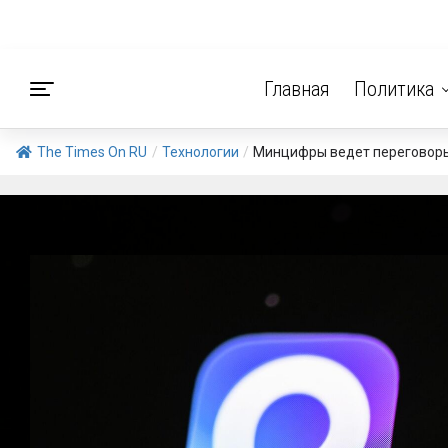
Главная
Политика
The Times On RU
/
Технологии
/
Минцифры ведет переговоры 