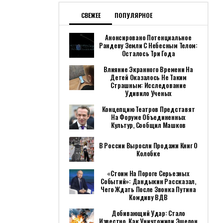
СВЕЖЕЕ
ПОПУЛЯРНОЕ
Анонсировано Потенциальное
Рандеву Земли С Небесным Телом:
Осталось Три Года
Влияние Экранного Времени На
Детей Оказалось Не Таким
Страшным: Исследование
Удивило Ученых
Концепцию Театров Представят
На Форуме Объединенных
Культур, Сообщил Машков
В России Выросли Продажи Книг О
Колобке
«Стоим На Пороге Серьезных
Событий»: Дандыкин Рассказал,
Чего Ждать После Звонка Путина
Комдиву ВДВ
Добивающий Удар: Стало
Известно, Как Уничтожили Эшелон