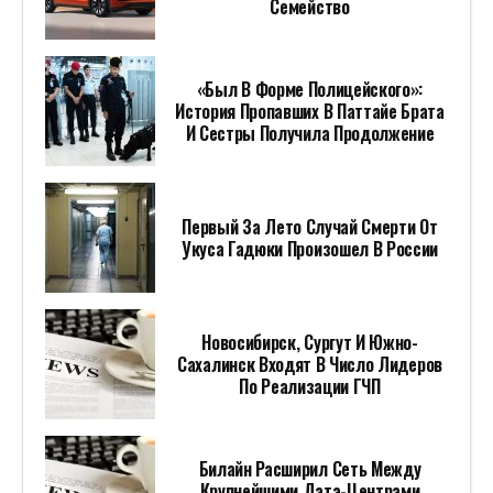
Семейство
«Был В Форме Полицейского»:
История Пропавших В Паттайе Брата
И Сестры Получила Продолжение
Первый За Лето Случай Смерти От
Укуса Гадюки Произошел В России
Новосибирск, Сургут И Южно-
Сахалинск Входят В Число Лидеров
По Реализации ГЧП
Билайн Расширил Сеть Между
Крупнейшими Дата-Центрами