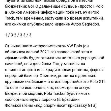
Таубате, из местной гаммы бренда он вытеснит
бюджетник Gol. О дальнейшей судьбе «просто» Polo
в Южной Америке информации пока нет, ну а Polo
Track, тем временем, застукали во время испытаний,
его снимки опубликовало издание Autos Segredos.
1 / 3 2 / 3 3 / 3
От нынешнего «старосветского» VW Polo (он
обновился весной 2021-го) заокеанский хэтч с
«фамилией» будет отличаться не только упрощенной
начинкой, но и дизайном. Так, у машины на
шпионских фото иные радиаторная решетка, фары и
передний бампер. Отметим, решетка с довольно
крупными ячейками – в стиле европейского Polo GTI.
То есть не исключено, что, несмотря на статус
бюджетной модели, Polo Tracker будет иметь
«оспортивленную» версию (в Бразилии
Фольксвагены «под спорт» носят приставку GTS).