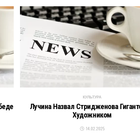
КУЛЬТУРА
беде
Лучина Назвал Стридженова Гиган
Художником
14.02.2025