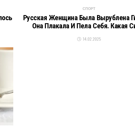
СПОРТ
лось
Русская Женщина Была Вырублена Г
Она ​​плакала И Пела Себя. Какая С
14.02.2025