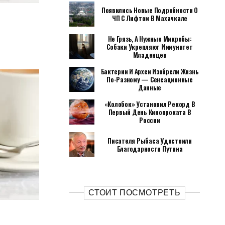
Появились Новые Подробности О
ЧП С Лифтом В Махачкале
Не Грязь, А Нужные Микробы:
Собаки Укрепляют Иммунитет
Младенцев
Бактерии И Археи Изобрели Жизнь
По-Разному — Сенсационные
Данные
«Колобок» Установил Рекорд В
Первый День Кинопроката В
России
Писателя Рыбаса Удостоили
Благодарности Путина
СТОИТ ПОСМОТРЕТЬ