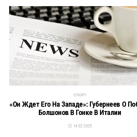
СПОРТ
«Он Ждет Его На Западе»: Губернеев О По
Болшонов В Гонке В Италии
14.02.2025