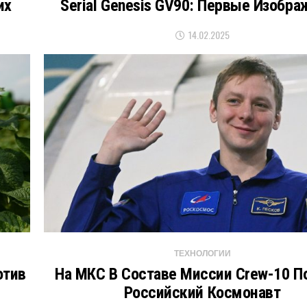
их
Serial Genesis GV90: Первые Изобр
14.02.2025
ТЕХНОЛОГИИ
отив
На МКС В Составе Миссии Crew-10 П
Российский Космонавт