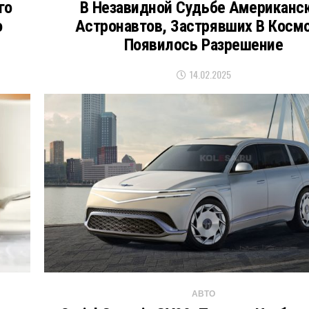
го
В Незавидной Судьбе Американс
о
Астронавтов, Застрявших В Косм
Появилось Разрешение
14.02.2025
АВТО