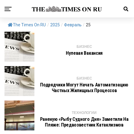
The Times On RU
/
2025
/
Февраль
/
25
БИЗНЕС
Нулевая Вакансия
БИЗНЕС
Подрядчики Могут Начать Автоматизацию
Частных Жилищных Процессов
ТЕХНОЛОГИИ
Раненую «рыбу Судного Дня» Заметили На
Пляже: Предвозвестник Катаклизмов