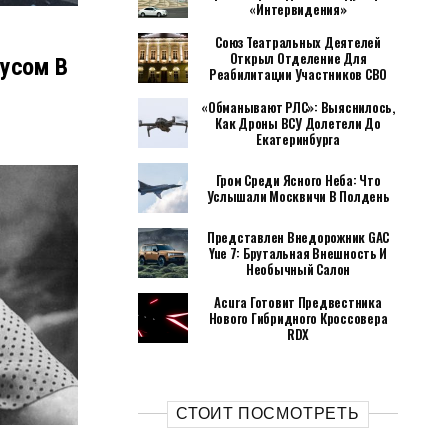
«Интервидения»
Союз Театральных Деятелей
Открыл Отделение Для
усом В
Реабилитации Участников СВО
«Обманывают РЛС»: Выяснилось,
Как Дроны ВСУ Долетели До
Екатеринбурга
Гром Среди Ясного Неба: Что
Услышали Москвичи В Полдень
Представлен Внедорожник GAC
Yue 7: Брутальная Внешность И
Необычный Салон
Acura Готовит Предвестника
Нового Гибридного Кроссовера
RDX
СТОИТ ПОСМОТРЕТЬ