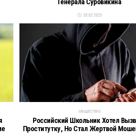
Генерала Суровикина
28.02.2025
ОБЩЕСТВО
я
Российский Школьник Хотел Вызв
ме
Проститутку, Но Стал Жертвой Моше