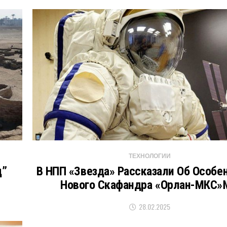
ТЕХНОЛОГИИ
д”
В НПП «Звезда» Рассказали Об Особе
Нового Скафандра «Орлан-МКС»
28.02.2025