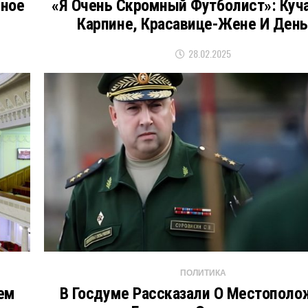
нное
«Я Очень Скромный Футболист»: Куч
Карпине, Красавице-Жене И День
28.02.2025
ПОЛИТИКА
ем
В Госдуме Рассказали О Местополо