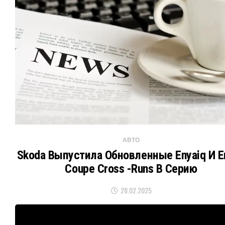
АВТО
Skoda Выпустила Обновленные Enyaiq И E
Coupe Cross -runs В Серию
28.02.2025