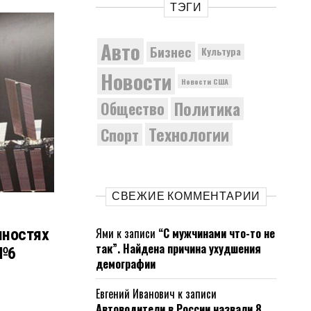
ТЭГИ
Авто
Бизнес
Культура
Новости
Новости США
Политика
Общество
Технологии
Спорт
СВЕЖИЕ КОММЕНТАРИИ
Ями
к записи
“С мужчинами что-то не
нностях
так”. Найдена причина ухудшения
№6
демографии
Евгений Иванович
к записи
Автоводители в России назвали 8