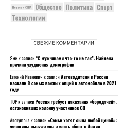
Политика
Общество
Спорт
Новости США
Технологии
СВЕЖИЕ КОММЕНТАРИИ
Ями
к записи
“С мужчинами что-то не так”. Найдена
причина ухудшения демографии
Евгений Иванович
к записи
Автоводители в России
назвали 8 самых важных опций в автомобиле в 2021
году
ТОР
к записи
Россия требует наказания «бородачей»,
остановивших колонну участников СВ
Anonymous
к записи
«Семьи хотят сына любой ценой»:
женщины вынуждены делать аборт в Индии.