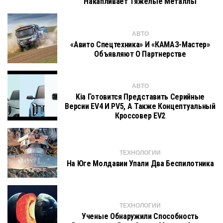
Накапливает Тяжелые Металлы
АВТО
«Авито Спецтехника» И «КАМАЗ-Мастер»
Объявляют О Партнерстве
АВТО
Kia Готовится Представить Серийные
Версии EV4 И PV5, А Также Концептуальный
Кроссовер EV2
ТЕХНОЛОГИИ
На Юге Молдавии Упали Два Беспилотника
ТЕХНОЛОГИИ
Ученые Обнаружили Способность