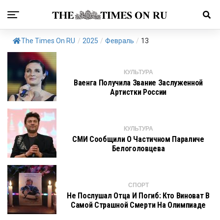
The Times On RU
/
2025
/
Февраль
/
13
КУЛЬТУРА
Ваенга Получила Звание Заслуженной
Артистки России
КУЛЬТУРА
СМИ Сообщили О Частичном Параличе
Белоголовцева
СПОРТ
Не Послушал Отца И Погиб: Кто Виноват В
Самой Страшной Смерти На Олимпиаде