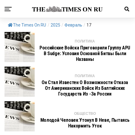
The Times On RU
/
2025
/
Февраль
/
17
ПОЛИТИКА
Российские Войска Приговорили Группу APU
В Sudge: Условия Основной Битвы Были
Названы
ПОЛИТИКА
Он Стал Известен О Возможности Отказа
От Американских Войск Из Балтийских
Государств Из -за России
ОБЩЕСТВО
Молодой Человек Утонул В Неве, Пытаясь
Накормить Уток