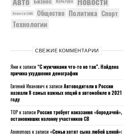
Новости
Авто
Бизнес
Культура
Политика
Общество
Спорт
Новости США
Технологии
СВЕЖИЕ КОММЕНТАРИИ
Ями
к записи
“С мужчинами что-то не так”. Найдена
причина ухудшения демографии
Евгений Иванович
к записи
Автоводители в России
назвали 8 самых важных опций в автомобиле в 2021
году
ТОР
к записи
Россия требует наказания «бородачей»,
остановивших колонну участников СВ
Anonymous
к записи
«Семьи хотят сына любой ценой»: