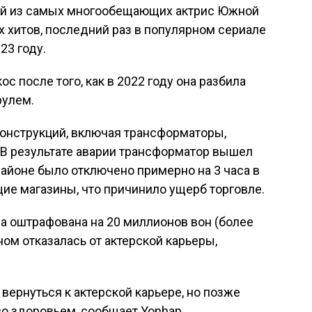
ной из самых многообещающих актрис Южной
х хитов, последний раз в популярном сериале
23 году.
с после того, как в 2022 году она разбила
рулем.
конструкций, включая трансформаторы,
 В результате аварии трансформатор вышел
районе было отключено примерно на 3 часа в
ие магазины, что причинило ущерб торговле.
а оштрафована на 20 миллионов вон (более
ном отказалась от актерской карьеры,
вернуться к актерской карьере, но позже
со здоровьем, сообщает Yonhap.