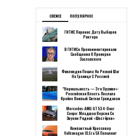
СВЕЖЕЕ
ПОПУЛЯРНОЕ
ГИТИС Перенес Дату Выборов
Ректора
В ГИТИСе Прокомментировали
Сообщения О Проверке
Заславского
Финляндия Пошла На Резкий Шаг
На Границе С Россией
“Нормальность — Это Оружие»:
Российская Власть Послала
Крайне Важный Сигнал Гражданам
Mercedes-AMG GT 53 4-Door
Coupe: Младшая Версия Со
Звуком Рядной «шестёрки»
Компактный Кроссовер
Volkswagen ID.Era 5X Пополнит