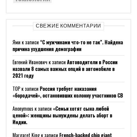
СВЕЖИЕ КОММЕНТАРИИ
Ями
к записи
“С мужчинами что-то не так”. Найдена
причина ухудшения демографии
Евгений Иванович
к записи
Автоводители в России
назвали 8 самых важных опций в автомобиле в
2021 году
ТОР
к записи
Россия требует наказания
«бородачей», остановивших колонну участников СВ
Anonymous
к записи
«Семьи хотят сына любой
ценой»: женщины вынуждены делать аборт в
Индии.
Margaret King
к записи
French-backed chip giant