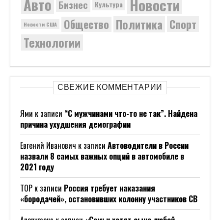
Новости
Авто
Бизнес
Культура
Политика
Общество
Спорт
Новости США
Технологии
СВЕЖИЕ КОММЕНТАРИИ
Ями
к записи
“С мужчинами что-то не так”. Найдена
причина ухудшения демографии
Евгений Иванович
к записи
Автоводители в России
назвали 8 самых важных опций в автомобиле в
2021 году
ТОР
к записи
Россия требует наказания
«бородачей», остановивших колонну участников СВ
Anonymous
к записи
«Семьи хотят сына любой