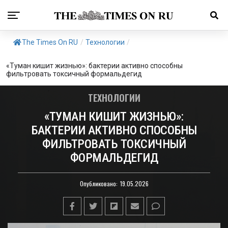
The Times On RU
/
Технологии
/
«Туман кишит жизнью»: бактерии активно способны
фильтровать токсичный формальдегид
ТЕХНОЛОГИИ
«ТУМАН КИШИТ ЖИЗНЬЮ»:
БАКТЕРИИ АКТИВНО СПОСОБНЫ
ФИЛЬТРОВАТЬ ТОКСИЧНЫЙ
ФОРМАЛЬДЕГИД
Опубликовано:
19.05.2026